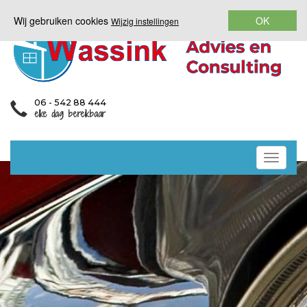
Wij gebruiken cookies
OK
Wijzig instellingen
06 - 542 88 444
elke dag bereikbaar
Toggle
naviga